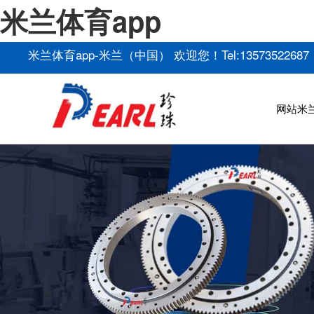
米兰体育app
米兰体育app-米兰（中国） 欢迎您！Tel:13573522687
网站米兰