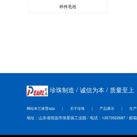
环件毛坯
珍珠制造
/ 诚信为本
/ 质量至上
网站米兰体育app
关于珍珠
产品展示
生产
地址：山东省招远市张星镇工业园
电话：13573522687
邮箱：