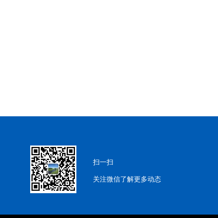
扫一扫
​​关注微信了解更多动态