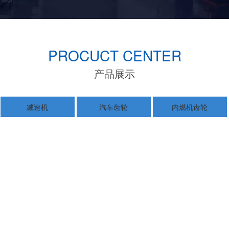
PROCUCT CENTER
产品展示
减速机
汽车齿轮
内燃机齿轮